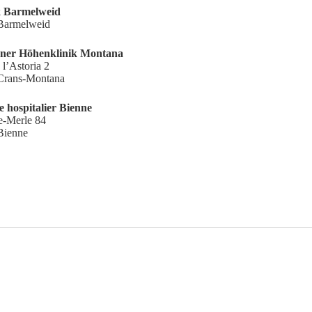
k Barmelweid
Barmelweid
ner Höhenklinik Montana
 l’Astoria 2
Crans-Montana
e hospitalier Bienne
e-Merle 84
Bienne