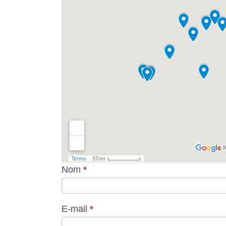
Contact
Nom
*
Site
STREAM
Trial
–
E-mail
*
nur
Inselspital