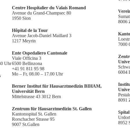
Centre Hospitalier du Valais Romand
Verei
Avenue du Grand-Champsec 80
Sumatr
1950 Sion
8006 
Hôpital de la Tour
Kanto
Avenue Jacob-Daniel Maillard 3
Loestr
1217 Meyrin
7000 
Ente Ospedaliero Cantonale
Zentr
Viale Officina 3
Unive
30 Uhr
6500 Bellinzona
Schwa
+41 91 811 95 98
6004 
Mo – Fr, 08.00 – 17.00 Uhr
s
Insti
Berner Institut für Hausarztmedizin BIHAM,
Unive
Universität Bern
Pestal
Mittelstrasse 43 3012 Bern
8091 
Zentrum für Hausarztmedizin
St. Gallen
Spita
Kantonsspital St. Gallen
Urdorf
Rorschacher Strasse 95
8952 
9007 St.Gallen