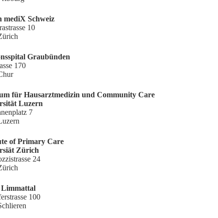
n mediX Schweiz
astrasse 10
Zürich
nsspital Graubünden
asse 170
Chur
um für Hausarztmedizin und Community Care
rsität Luzern
nenplatz 7
Luzern
tute of Primary Care
rsiät Zürich
ozzistrasse 24
Zürich
l Limmattal
erstrasse 100
Schlieren