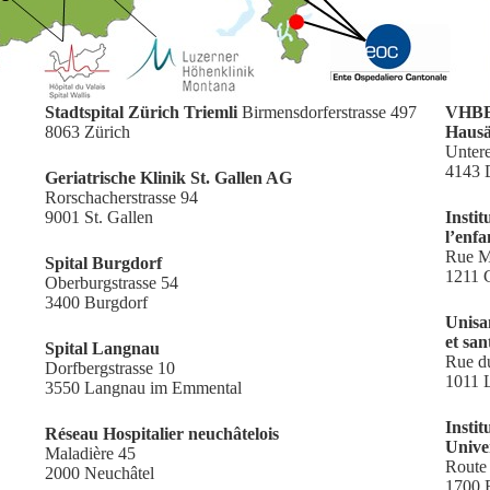
Stadtspital Zürich Triemli
Birmensdorferstrasse 497
VHBB 
8063 Zürich
Hausä
Unter
4143 
Geriatrische Klinik St. Gallen AG
Rorschacherstrasse 94
9001 St. Gallen
Instit
l’enf
Rue M
Spital Burgdorf
1211 
Oberburgstrasse 54
3400 Burgdorf
Unisa
et san
Spital Langnau
Rue d
Dorfbergstrasse 10
1011 
3550 Langnau im Emmental
Instit
Réseau Hospitalier neuchâtelois
Unive
Maladière 45
Route
2000 Neuchâtel
1700 