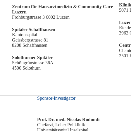
Klini
Zentrum für Hausarztmedizin & Community Care
5071 
Luzern
Frohburgstrasse 3 6002 Luzern
Luzer
Rte de
Spitäler Schaffhausen
3963 
Kantonsspital
Geissbergstrasse 81
8208 Schaffhausen
Centr
Chant
2501 
Solothurner Spitäler
Schöngrünstrasse 36A
4500 Solothurn
Sponsor-Investigator
Prof. Dr. med. Nicolas Rodondi
Chefarzt, Leiter Poliklinik
Universitätsspital Inselspital