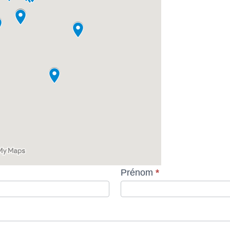
Prénom
*