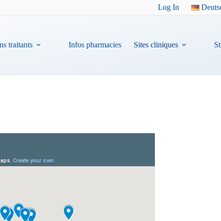
Log In
Deuts
s traitants
Infos pharmacies
Sites cliniques
S