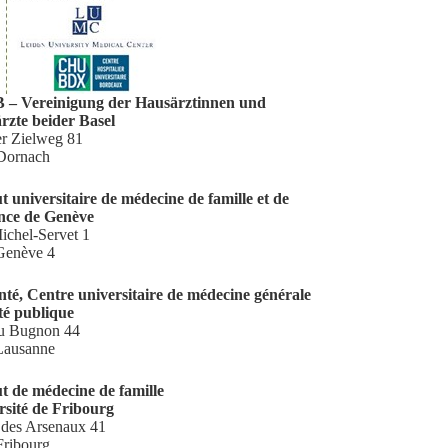
– Vereinigung der Hausärztinnen und
rzte beider Basel
er Zielweg 81
Dornach
ut universitaire de médecine de famille et de
ance de Genève
ichel-Servet 1
Genève 4
nté, Centre universitaire de médecine générale
té publique
u Bugnon 44
Lausanne
ut de médecine de famille
rsité de Fribourg
 des Arsenaux 41
Fribourg