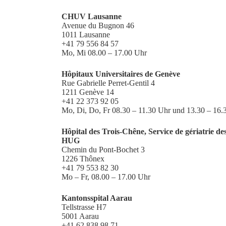
CHUV Lausanne
Avenue du Bugnon 46
1011 Lausanne
+41 79 556 84 57
Mo, Mi 08.00 – 17.00 Uhr
Hôpitaux Universitaires de Genève
Rue Gabrielle Perret-Gentil 4
1211 Genève 14
+41 22 373 92 05
Mo, Di, Do, Fr 08.30 – 11.30 Uhr und 13.30 – 16.
Hôpital des Trois-Chêne, Service de gériatrie de
HUG
Chemin du Pont-Bochet 3
1226 Thônex
+41 79 553 82 30
Mo – Fr, 08.00 – 17.00 Uhr
Kantonsspital Aarau
Tellstrasse H7
5001 Aarau
+41 62 838 98 71